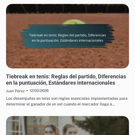
REGLAS OFICIALES DE LOS DESEMPATES EN TENIS
Tiebreak en tenis: Reglas del partido, Diferencias
en la puntuación, Estándares internacionales
12/03/2026
Juan Pérez
Los desempates en tenis son reglas esenciales implementadas para
determinar el ganador de un set cuando el marcador llega a…