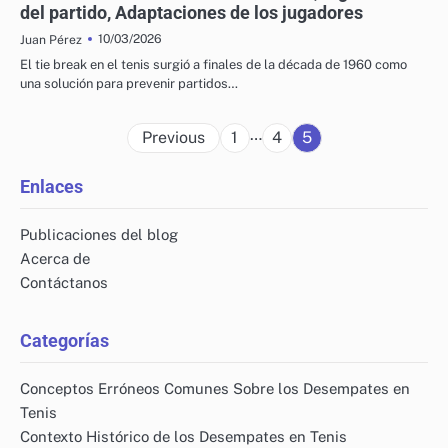
del partido, Adaptaciones de los jugadores
10/03/2026
Juan Pérez
El tie break en el tenis surgió a finales de la década de 1960 como
una solución para prevenir partidos…
Posts
…
Previous
1
4
5
pagination
Enlaces
Publicaciones del blog
Acerca de
Contáctanos
Categorías
Conceptos Erróneos Comunes Sobre los Desempates en
Tenis
Contexto Histórico de los Desempates en Tenis