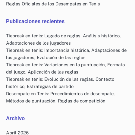
Reglas Oficiales de los Desempates en Tenis
Publicaciones recientes
Tiebreak en tenis: Legado de reglas, Análisis histórico,
Adaptaciones de los jugadores
Tiebreak en tenis: Importancia histórica, Adaptaciones de
los jugadores, Evolución de las reglas
Tiebreak en tenis: Variaciones en la puntuación, Formato
del juego, Aplicación de las reglas
Tiebreak en tenis: Evolución de las reglas, Contexto
histórico, Estrategias de partido
Desempate en Tenis: Procedimientos de desempate,
Métodos de puntuación, Reglas de competición
Archivo
April 2026