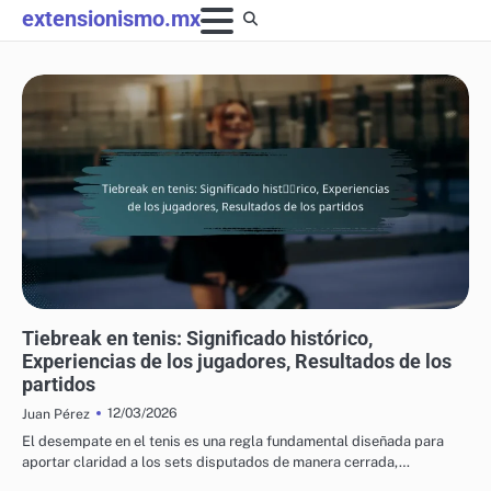
Skip
extensionismo.mx
to
content
CONTEXTO HISTÓRICO DE LOS DESEMPATES EN TENIS
Tiebreak en tenis: Significado histórico,
Experiencias de los jugadores, Resultados de los
partidos
12/03/2026
Juan Pérez
El desempate en el tenis es una regla fundamental diseñada para
aportar claridad a los sets disputados de manera cerrada,…