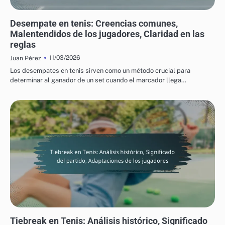
CONCEPTOS ERRÓNEOS COMUNES SOBRE LOS DESEMPATES EN TENIS
Desempate en tenis: Creencias comunes,
Malentendidos de los jugadores, Claridad en las
reglas
11/03/2026
Juan Pérez
Los desempates en tenis sirven como un método crucial para
determinar al ganador de un set cuando el marcador llega…
CONTEXTO HISTÓRICO DE LOS DESEMPATES EN TENIS
Tiebreak en Tenis: Análisis histórico, Significado