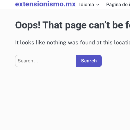
extensionismo.mx
Skip
Idioma
Página de i
to
content
Oops! That page can’t be 
It looks like nothing was found at this locat
Search
for: