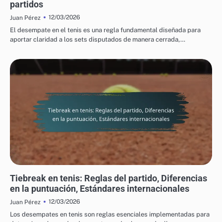
partidos
12/03/2026
Juan Pérez
El desempate en el tenis es una regla fundamental diseñada para
aportar claridad a los sets disputados de manera cerrada,…
REGLAS OFICIALES DE LOS DESEMPATES EN TENIS
Tiebreak en tenis: Reglas del partido, Diferencias
en la puntuación, Estándares internacionales
12/03/2026
Juan Pérez
Los desempates en tenis son reglas esenciales implementadas para