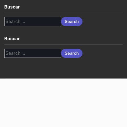
Buscar
Search
for:
Buscar
Search
for: