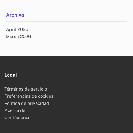
Archivo
April 2026
March 2026
Legal
Términos de servicio
Preferencias de cookies
Política de privacidad
Acerca de
Contáctanos